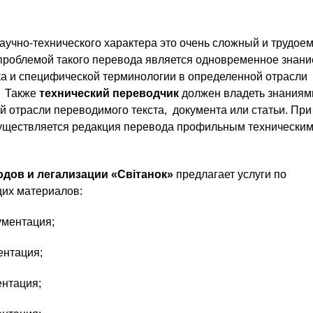
аучно-технического характера это очень сложный и трудое
 проблемой такого перевода является одновременное знани
ка и специфической терминологии в определенной отрасли
. Также
технический переводчик
должен владеть знаниям
й отрасли переводимого текста, документа или статьи. При
уществляется редакция перевода профильным технически
одов и легализации «Світанок»
предлагает услуги по
их материалов:
ументация;
ентация;
ентация;