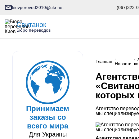
kievperevod2010@ukr.net
(067)323-0
Свитанок
Бюро переводов
Главная
Новости
ко
Агентств
«Свитано
которых 
Принимаем
Агентство перевод
мы специализируе
заказы со
всего мира
Для Украины
Агентство пере