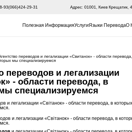
8-93
(066)424-29-31
Адрес: 01001, Киев Крещатик, 
Полезная Информация
Услуги
Языки Перевода
О 
Агентство переводов и легализации «Свитанок» - области перевода,
торых мы специализируемся
о переводов и легализации
к» - области перевода, в
мы специализируемся
ов и легализации «Світанок» - области перевода, в которы
мся.
водов
и легализации «Світанок» - области перевода, в котор