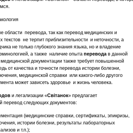
мся.
акология
 области перевода, так как перевод медицинских и
 текстов не терпит приблизительности и неточности, а
дчика не только глубокого знания языка, но и владение
рминологией, а также наличие опыта
перевода
в данной
 медицинской документации также требует повышенной
едь от качества и точности перевода истории болезни,
ючения, медицинской справки или какого-либо другого
мента может зависеть здоровье и жизнь человека.
водов
и легализации «
Світанок
» предлагает
 перевод следующих документов:
ументация (медицинские справки, сертификаты, эпикризы,
чения, истории болезни, результаты лабораторных
лизов и т.п.);