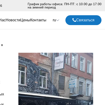
График работы офиса: ПН-ПТ: с 10.00 до 17.00
46
на зимний период
Нас
Новости
Цены
Контакты
ru
Связаться
 в
х
ых