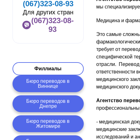
(067)323-08-93
мы специализируе
Для других стран
(067)323-08-
Медицина и фарм
93
Это самые сложные
фармакологических
требует от перево
специфической те
отрасли. Перевод
Филлиалы
ответственности в
медицинского закл
Бюро переводов в
Виннице
медицинского доку
Агентство пере
Бюро переводов в
Днепре
профессиональный
Бюро переводов в
- медицинская док
Житомире
медицинские заклю
исследований и ана