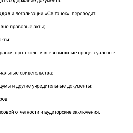
ать содержание документа.
водов
и легализации «Світанок» переводит:
ивно-правовые акты;
акты;
правки, протоколы и всевозможные процессуальные
риальные свидетельства;
думы и другие учредительные документы;
ров;
совой отчетности и аудиторские заключения.