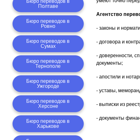
умеют точно перед
Бюро переводов в
Полтаве
Агентство пере
Бюро переводов в
Ровно
- законы и нормат
Бюро переводов в
- договора и контр
Сумах
- доверенности, с
Бюро переводов в
документы;
Тернополе
- апостили и нота
Бюро переводов в
Ужгороде
- уставы, меморан
Бюро переводов в
- выписки из реест
Херсоне
- документы финан
Бюро переводов в
Харькове