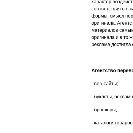
характер воздейст
соответствия в яз
формы смысл пере
оригинала.
Агентс
материалов самым
оригинала и в то 
реклама достигла 
Агентство пере
- веб-сайты;
- буклеты, реклам
- брошюры;
- каталоги товаров 