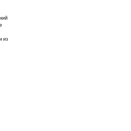
мкий
е
и из
м