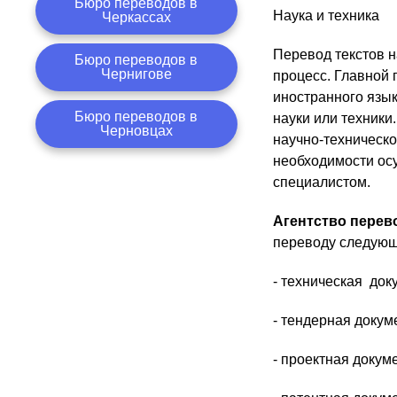
Бюро переводов в
Наука и техника
Черкассах
Перевод текстов н
Бюро переводов в
Чернигове
процесс. Главной
иностранного язы
Бюро переводов в
науки или техники
Черновцах
научно-техническо
необходимости ос
специалистом.
Агентство перев
переводу следующ
- техническая док
- тендерная докум
- проектная докум