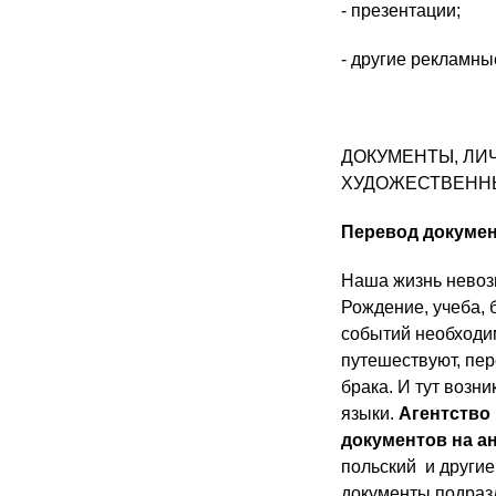
- презентации;
- другие рекламны
ДОКУМЕНТЫ, ЛИЧ
ХУДОЖЕСТВЕНН
Перевод докуме
Наша жизнь невоз
Рождение, учеба, б
событий необходи
путешествуют, пер
брака. И тут возн
языки.
Агентство
документов на а
польский
и другие
документы подраз