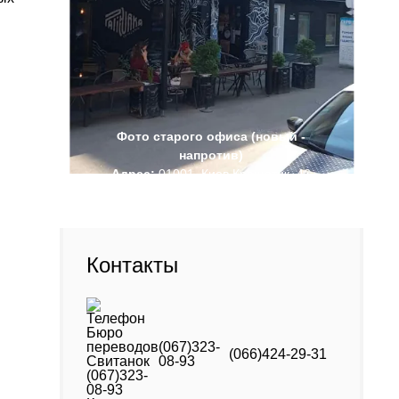
Фото старого офиса (новый -
напротив)
Адрес:
01001, Киев Крещатик, 46
Контакты
(067)323-
(066)424-29-31
08-93