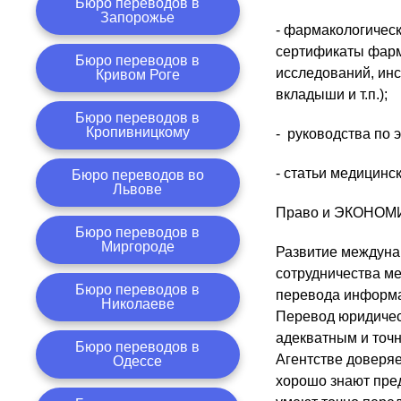
Бюро переводов в
Запорожье
- фармакологическ
сертификаты фарм
Бюро переводов в
исследований, инс
Кривом Роге
вкладыши и т.п.);
Бюро переводов в
Кропивницкому
- руководства по 
- статьи медицинс
Бюро переводов во
Львове
Право и ЭКОНОМ
Бюро переводов в
Миргороде
Развитие междуна
сотрудничества м
Бюро переводов в
перевода информа
Николаеве
Перевод юридичес
адекватным и точ
Бюро переводов в
Агентстве доверя
Одессе
хорошо знают пре