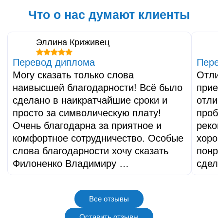
Что о нас думают клиенты
Эллина Криживец
Перевод диплома
Пере
Могу сказать только слова
Отли
наивысшей благодарности! Всё было
при
сделано в наикратчайшие сроки и
отли
просто за символическую плату!
проб
Очень благодарна за приятное и
реко
комфортное сотрудничество. Особые
хоро
слова благодарности хочу сказать
понр
Филоненко Владимиру …
сдел
Все отзывы
Оставить отзывы