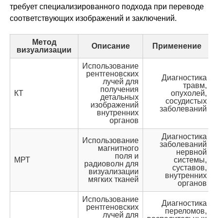
требует специализированного подхода при переводе
соответствующих изображений и заключений.
Метод
Описание
Применение
визуализации
Использование
рентгеновских
Диагностика
лучей для
травм,
получения
КТ
опухолей,
детальных
сосудистых
изображений
заболеваний
внутренних
органов
Диагностика
Использование
заболеваний
магнитного
нервной
поля и
МРТ
системы,
радиоволн для
суставов,
визуализации
внутренних
мягких тканей
органов
Использование
Диагностика
рентгеновских
переломов,
лучей для