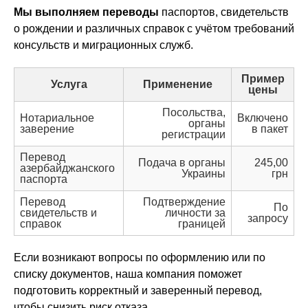
Мы выполняем переводы
паспортов, свидетельств
о рождении и различных справок с учётом требований
консульств и миграционных служб.
Пример
Услуга
Применение
цены
Посольства,
Нотариальное
Включено
органы
заверение
в пакет
регистрации
Перевод
Подача в органы
245,00
азербайджанского
Украины
грн
паспорта
Перевод
Подтверждение
По
свидетельств и
личности за
запросу
справок
границей
Если возникают вопросы по оформлению или по
списку документов, наша компания поможет
подготовить корректный и заверенный перевод,
чтобы снизить риск отказа.