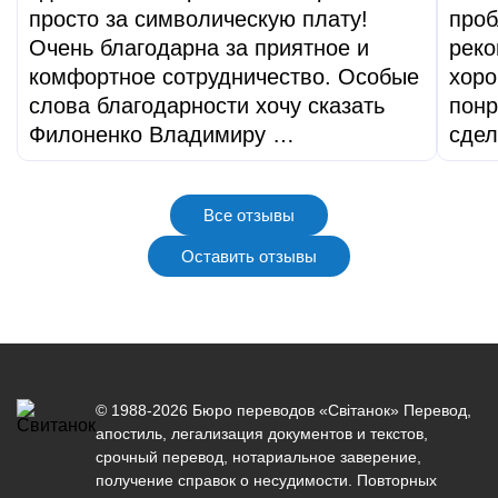
просто за символическую плату!
проб
Очень благодарна за приятное и
реко
комфортное сотрудничество. Особые
хоро
слова благодарности хочу сказать
понр
Филоненко Владимиру …
сдел
Все отзывы
Оставить отзывы
© 1988-2026 Бюро переводов «Світанок»
Перевод
,
апостиль
,
легализация документов
и текстов,
срочный перевод
,
нотариальное заверение
,
получение справок о несудимости. Повторных