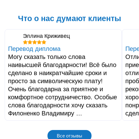
Что о нас думают клиенты
Эллина Криживец
Перевод диплома
Пере
Могу сказать только слова
Отли
наивысшей благодарности! Всё было
при
сделано в наикратчайшие сроки и
отли
просто за символическую плату!
проб
Очень благодарна за приятное и
реко
комфортное сотрудничество. Особые
хоро
слова благодарности хочу сказать
понр
Филоненко Владимиру …
сдел
Все отзывы