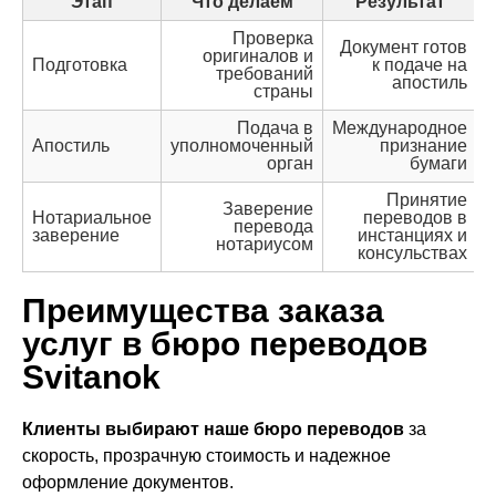
Этап
Что делаем
Результат
Проверка
Документ готов
оригиналов и
Подготовка
к подаче на
требований
апостиль
страны
Подача в
Международное
Апостиль
уполномоченный
признание
орган
бумаги
Принятие
Заверение
Нотариальное
переводов в
перевода
заверение
инстанциях и
нотариусом
консульствах
Преимущества заказа
услуг в бюро переводов
Svitanok
Клиенты выбирают наше бюро переводов
за
скорость, прозрачную стоимость и надежное
оформление документов.