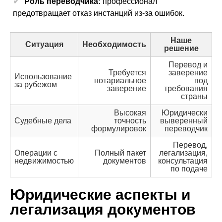
Роль переводчика:
профессионал
предотвращает отказ инстанций из‑за ошибок.
Наше
Ситуация
Необходимость
решение
Перевод и
Требуется
заверение
Использование
нотариальное
под
за рубежом
заверение
требования
страны
Высокая
Юридически
Судебные дела
точность
выверенный
формулировок
переводчик
Перевод,
Операции с
Полный пакет
легализация,
недвижимостью
документов
консультация
по подаче
Юридические аспекты и
легализация документов