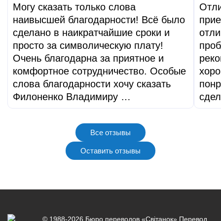
Могу сказать только слова
Отли
наивысшей благодарности! Всё было
при
сделано в наикратчайшие сроки и
отли
просто за символическую плату!
проб
Очень благодарна за приятное и
реко
комфортное сотрудничество. Особые
хоро
слова благодарности хочу сказать
понр
Филоненко Владимиру …
сдел
Все отзывы
Оставить отзывы
© 1988-2026 Бюро переводов «Світанок»
Перевод
,