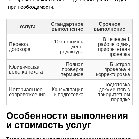
при необходимости.
Стандартное
Срочное
Услуга
выполнение
выполнение
В течение 1
10 страниц в
Перевод
рабочего дня,
день,
договора
приоритетная
редактура
проверка
Полная
Быстрая
Юридическая
проверка
проверка и
вёрстка текста
терминов
корректировка
Подготовка
Нотариальное
Консультация
документов в
сопровождение
и подготовка
приоритетном
порядке
Особенности выполнения
и стоимость услуг