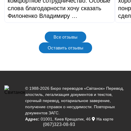
комфортное сотрудничество. Особые
хоро
слова благодарности хочу сказать
понр
Филоненко Владимиру …
сдел
Все отзывы
Оставить отзывы
© 1988-2026 Бюро переводов «Світанок»
Перевод
,
апостиль
,
легализация документов
и текстов,
срочный перевод
,
нотариальное заверение
,
получение справок о несудимости. Повторных
документов ЗАГС.
Адрес:
01001, Киев Крещатик, 46
На карте
(067)323-08-93