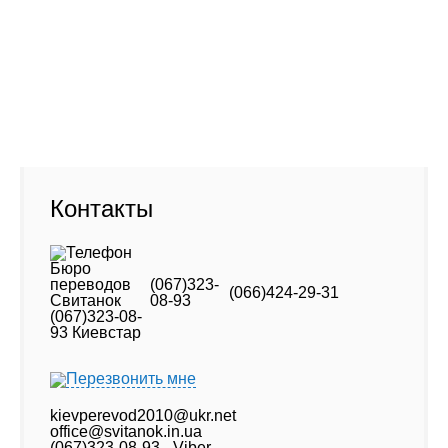
Фото старого офиса (новый - напротив)
Адрес:
01001, Киев Крещатик, 46
Контакты
(067)323-
(066)424-29-31
08-93
Перезвонить мне
kievperevod2010@ukr.net
office@svitanok.in.ua
(067)323-08-93 - Viber