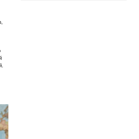
,
ю
й
й.