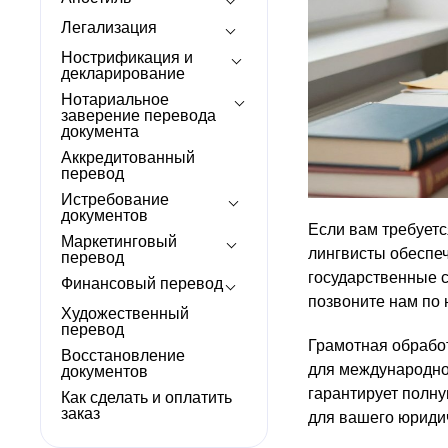
Легализация
Нострификация и
декларирование
Нотариальное
заверение перевода
документа
Аккредитованный
перевод
Истребование
документов
Если вам требует
Маркетинговый
лингвисты обеспе
перевод
государственные с
Финансовый перевод
позвоните нам по
Художественный
перевод
Грамотная обраб
Восстановление
для международно
документов
гарантирует полн
Как сделать и оплатить
заказ
для вашего юридич