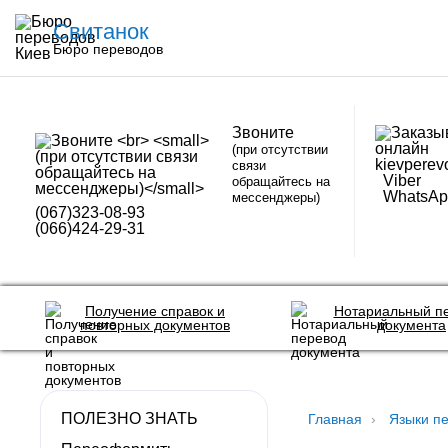
Свитанок
Бюро переводов
Звоните
(при отсутствии
kievperev
связи
Viber
обращайтесь на
WhatsAp
мессенджеры)
(067)323-08-93
(066)424-29-31
Получение справок и
Нотариальный п
повторных документов
документа
ПОЛЕЗНО ЗНАТЬ
Главная
Языки п