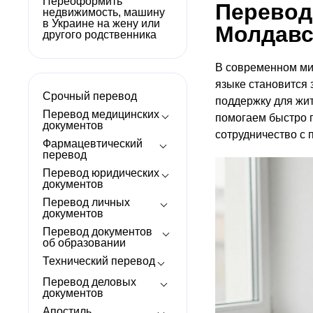
Переоформить
Перевод
недвижимость, машину
в Украине на жену или
Молдавс
другого родственника
В современном ми
языке становится 
Срочный перевод
поддержку для жи
Перевод медицинских
помогаем быстро 
документов
сотрудничество с 
Фармацевтический
перевод
Перевод юридических
документов
Перевод личных
документов
Перевод документов
об образовании
Технический перевод
Перевод деловых
документов
Апостиль