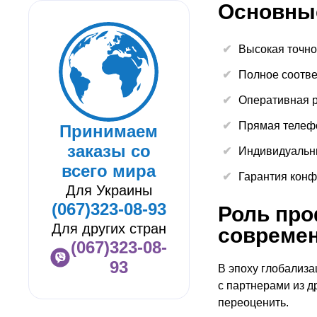
Основны
Высокая точно
Полное соотве
Оперативная р
Прямая телефо
Принимаем
заказы со
Индивидуальны
всего мира
Гарантия конф
Для Украины
(067)323-08-93
Роль про
Для других стран
совреме
(067)323-08-
93
В эпоху глобализа
с партнерами из д
переоценить.