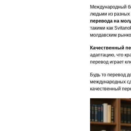
Международный би
людьми из разных 
перевода на мол
такими как Svitan
молдавским рынко
Качественный пе
адаптацию, что к
перевод играет кл
Будь то перевод д
международных сде
качественный пер