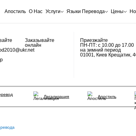
Апостиль
О Нас
Услуги
Языки Перевода
Цены
Но
Заказывайте
Приезжайте
онлайн
ПН-ПТ: с 10.00 до 17.00
od2010@ukr.net
на зимний период
01001, Киев Крещатик, 4
p
еревод
Легализация
Апостиль
еревода