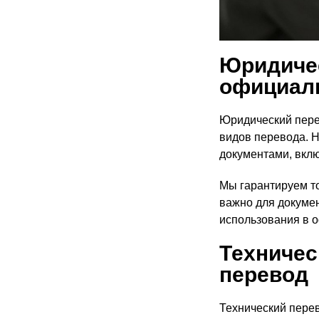
Юридичес
официал
Юридический пере
видов перевода. 
документами, вклю
Мы гарантируем то
важно для докумен
использования в 
Техничес
перевод
Технический перев