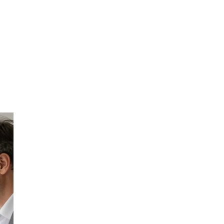
Фото старого офиса (новый -
напротив)
Адрес:
01001, Киев Крещатик, 46