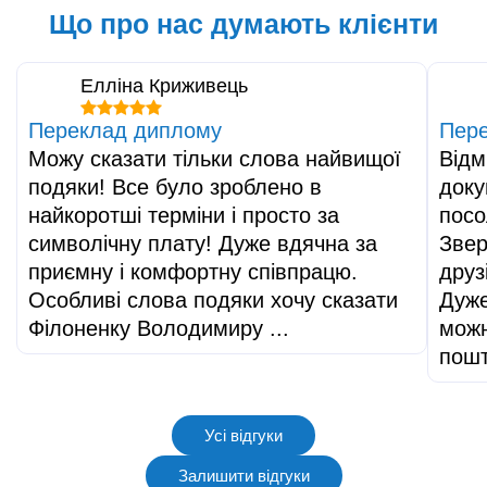
Що про нас думають клієнти
Елліна Криживець
Переклад диплому
Пере
Можу сказати тільки слова найвищої
Відм
подяки! Все було зроблено в
доку
найкоротші терміни і просто за
посо
символічну плату! Дуже вдячна за
Звер
приємну і комфортну співпрацю.
друз
Особливі слова подяки хочу сказати
Дуже
Філоненку Володимиру ...
можн
пош
Усі відгуки
Залишити відгуки