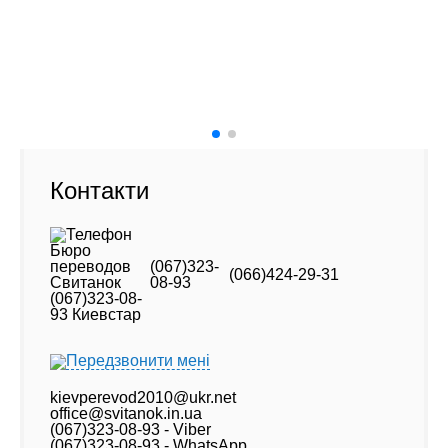
Фото старого офісу (новий - навпроти)
Адреса:
01001, Київ Хрещатик, 46
Контакти
(067)323-
(066)424-29-31
08-93
Передзвонити мені
kievperevod2010@ukr.net
office@svitanok.in.ua
(067)323-08-93 - Viber
(067)323-08-93 - WhatsApp