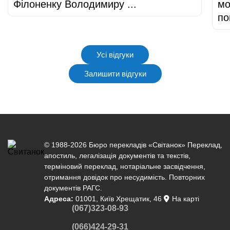
Філоненку Володимиру ...
мо
по
Усі відгуки
Залишити відгуки
© 1988-2026 Бюро перекладів «Світанок»
Переклад
,
апостиль
,
легалізація документів
та текстів,
терміновий переклад
,
нотаріальне засвідчення
,
отримання довідок про несудимість. Повторних
документів РАГС.
Адреса:
01001, Київ Хрещатик, 46
На карті
(067)323-08-93
(066)424-29-31