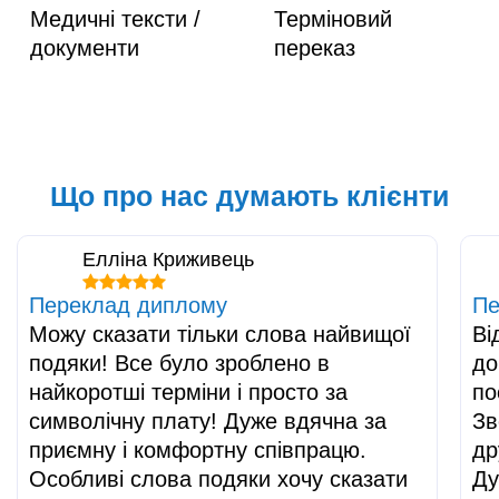
Медичні тексти /
Терміновий
документи
переказ
Що про нас думають клієнти
Елліна Криживець
Переклад диплому
Пе
Можу сказати тільки слова найвищої
Ві
подяки! Все було зроблено в
до
найкоротші терміни і просто за
по
символічну плату! Дуже вдячна за
Зв
приємну і комфортну співпрацю.
др
Особливі слова подяки хочу сказати
Ду