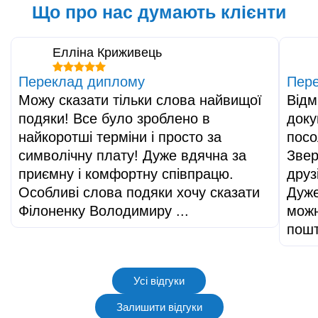
Що про нас думають клієнти
Елліна Криживець
Переклад диплому
Пере
Можу сказати тільки слова найвищої
Відм
подяки! Все було зроблено в
доку
найкоротші терміни і просто за
посо
символічну плату! Дуже вдячна за
Звер
приємну і комфортну співпрацю.
друз
Особливі слова подяки хочу сказати
Дуже
Філоненку Володимиру ...
можн
пош
Усі відгуки
Залишити відгуки