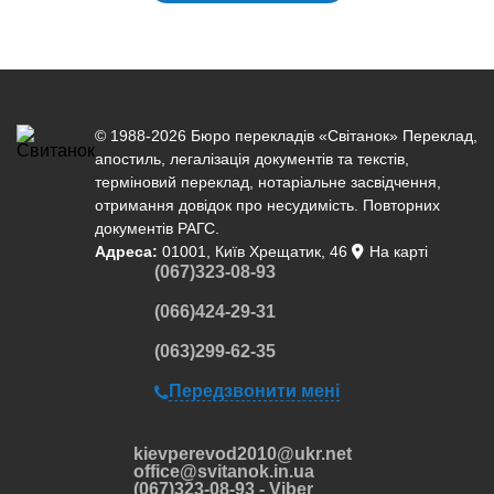
© 1988-2026 Бюро перекладів «Світанок»
Переклад
,
апостиль
,
легалізація документів
та текстів,
терміновий переклад
,
нотаріальне засвідчення
,
отримання довідок про несудимість. Повторних
документів РАГС.
Адреса:
01001, Київ Хрещатик, 46
На карті
(067)323-08-93
(066)424-29-31
(063)299-62-35
Передзвонити мені
kievperevod2010@ukr.net
office@svitanok.in.ua
(067)323-08-93 - Viber