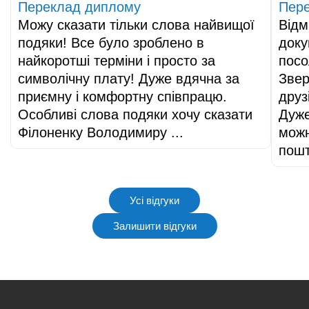
Переклад диплому
Пере
Можу сказати тільки слова найвищої
Відм
подяки! Все було зроблено в
доку
найкоротші терміни і просто за
посо
символічну плату! Дуже вдячна за
Звер
приємну і комфортну співпрацю.
друз
Особливі слова подяки хочу сказати
Дуже
Філоненку Володимиру ...
можн
пош
Усі відгуки
Залишити відгуки