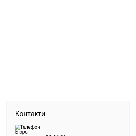
Фото старого офісу (новий - навпроти)
Адреса:
01001, Київ Хрещатик, 46
Контакти