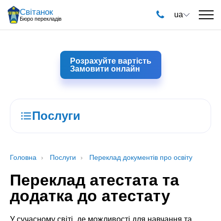
Світанок
ua
Бюро перекладів
Розрахуйте вартість
Замовити онлайн
Послуги
Головна
Послуги
Переклад документів про освіту
Переклад атестата та
додатка до атестату
У сучасному світі, де можливості для навчання та