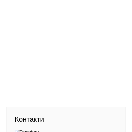
Фото старого офісу (новий - навпроти)
Адреса:
01001, Київ Хрещатик, 46
Контакти