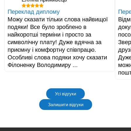
Переклад диплому
Пере
Можу сказати тільки слова найвищої
Відм
подяки! Все було зроблено в
доку
найкоротші терміни і просто за
посо
символічну плату! Дуже вдячна за
Звер
приємну і комфортну співпрацю.
друз
Особливі слова подяки хочу сказати
Дуже
Філоненку Володимиру ...
можн
пош
Усі відгуки
Залишити відгуки