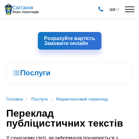
Світанок
ua
Бюро перекладів
Розрахуйте вартість
Замовити онлайн
Послуги
Головна
Послуги
Маркетинговий переклад
Переклад
публіцистичних текстів
У сучасному світі, де інформація поширюється з