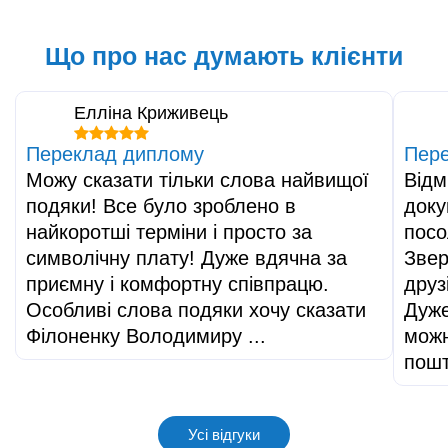
Що про нас думають клієнти
Елліна Криживець
Переклад диплому
Пере
Можу сказати тільки слова найвищої
Відм
подяки! Все було зроблено в
доку
найкоротші терміни і просто за
посо
символічну плату! Дуже вдячна за
Звер
приємну і комфортну співпрацю.
друз
Особливі слова подяки хочу сказати
Дуже
Філоненку Володимиру ...
можн
пош
Усі відгуки