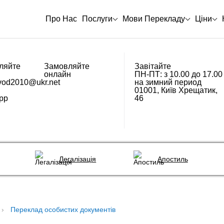
Про Нас
Послуги
Мови Перекладу
Ціни
Замовляйте
Завітайте
онлайн
ПН-ПТ: з 10.00 до 17.00
vod2010@ukr.net
на зимний период
01001, Київ Хрещатик,
pp
46
Легалізація
Апостиль
Переклад особистих документів