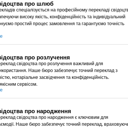
відоцтва про шлюб
кладів спеціалізується на професійному перекладі свідоцт
печуючи високу якість, конфіденційність та індивідуальний
онуємо простий процес замовлення та гарантуємо точність
ше
відоцтва про розлучення
реклад свідоцтва про розлучення важливий для
икористання. Наше бюро забезпечує точний переклад з
стю, нотаріальне засвідчення та конфіденційність.
якісним сервісом.
ше
відоцтва про народження
реклад свідоцтва про народження є ключовим для
аємодії. Наше бюро забезпечує точний переклад, враховуюч