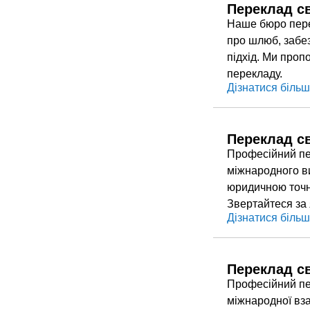
Переклад с
Наше бюро пере
про шлюб, забез
підхід. Ми проп
перекладу.
Дізнатися біль
Переклад с
Професійний пе
міжнародного в
юридичною точні
Звертайтеся за 
Дізнатися біль
Переклад с
Професійний пе
міжнародної вз