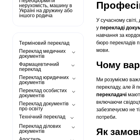
Переоформити
Професі
нерухомість, машину в
Україні на дружину або
іншого родича
У сучасному світі
у
перекладі доку
навчання за кордо
бюро перекладів пр
Терміновий переклад
мови.
Переклад медичних
документів
Чому вар
Фармацевтичний
переклад
Переклад юридичних
Ми розуміємо важли
документів
перекладу, але й 
Переклад особистих
перекладачі
мають
документів
включаючи свідоцт
Переклад документів
про освіту
забезпечуємо не ті
Технічний переклад
потреби.
Переклад ділових
Як замов
документів
Апостиль