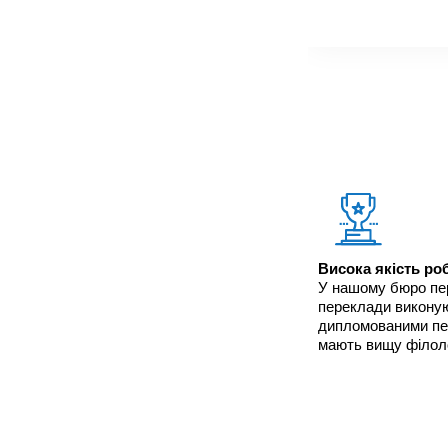
Висока якість ро
У нашому бюро пер
переклади викону
дипломованими пе
мають вищу філолог