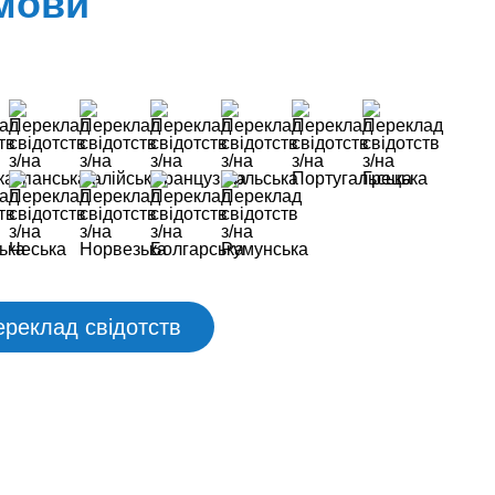
 мови
ереклад свідотств