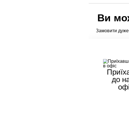
Ви мо
Замовити дуже 
Приїх
до н
оф