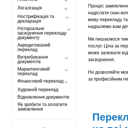
Процес замовлення
Легалізація
надіслати скан-ко
Нострифікація та
мову перекладу та 
декларація
надішлемо вам дет
Нотаріальне
засвідчення перекладу
документу
Ми пишаємося тим
Акредитований
послуг. Ціна за пе
переклад
може залежати від
Витребування
засвідчення.
документів
Маркетинговий
Не дозволяйте мов
переклад
за професійним пе
Фінансовий переклад
Художній переклад
Відновлення документів
Як зробити та оплатити
замовлення
Перекл