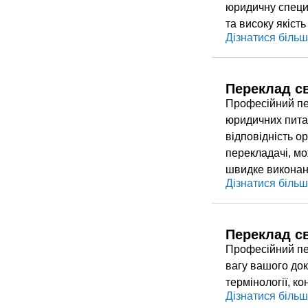
юридичну специф
та високу якість
Дізнатися біль
Переклад с
Професійний пе
юридичних питан
відповідність о
перекладачі, мо
швидке виконан
Дізнатися біль
Переклад св
Професійний пе
вагу вашого док
термінології, к
Дізнатися біль