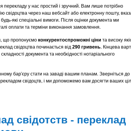
 перекладу у нас простий і зручний. Вам лише потрібно
пію свідоцтва через наш вебсайт або електронну пошту, вказ
будь-які спеціальні вимоги. Після оцінки документа ми
алі оплати та терміни виконання замовлення.
, що пропонуємо
конкурентоспроможні ціни
та високу які
реклад свідоцтва починається від
290 гривень
. Кінцева варт
 складності документа та необхідності нотаріального
ному бар'єру стати на заваді вашим планам. Зверніться до
рекладом свідоцтв, і ми допоможемо вам досягти ваших ціл
ад свідотств - переклад