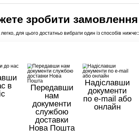
жете зробити замовлення
легко, для цього достатньо вибрати один із способів нижче:
авши
Надіславши
ас в
Передавши
документи
іс
нам
по e-mail або
документи
онлайн
службою
доставки
Нова Пошта