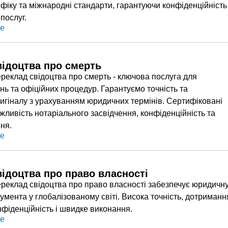
іку та міжнародні стандарти, гарантуючи конфіденційність
 послуг.
ше
відоцтва про смерть
реклад свідоцтва про смерть - ключова послуга для
ь та офіційних процедур. Гарантуємо точність та
ригіналу з урахуванням юридичних термінів. Сертифіковані
жливість нотаріального засвідчення, конфіденційність та
ня.
ше
ідоцтва про право власності
реклад свідоцтва про право власності забезпечує юридичн
умента у глобалізованому світі. Висока точність, дотриманн
онфіденційність і швидке виконання.
ше