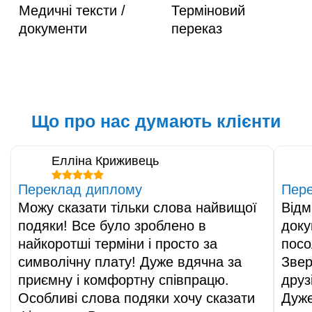
Медичні тексти /
Терміновий
документи
переказ
Що про нас думають клієнти
Елліна Криживець
Переклад диплому
Пере
Можу сказати тільки слова найвищої
Відм
подяки! Все було зроблено в
доку
найкоротші терміни і просто за
посо
символічну плату! Дуже вдячна за
Звер
приємну і комфортну співпрацю.
друз
Особливі слова подяки хочу сказати
Дуже