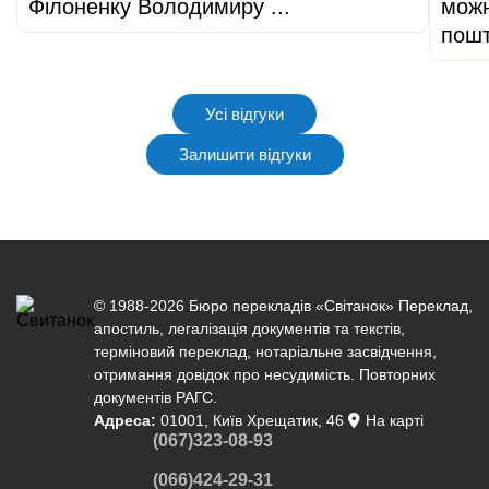
Філоненку Володимиру ...
можн
пош
Усі відгуки
Залишити відгуки
© 1988-2026 Бюро перекладів «Світанок»
Переклад
,
апостиль
,
легалізація документів
та текстів,
терміновий переклад
,
нотаріальне засвідчення
,
отримання довідок про несудимість. Повторних
документів РАГС.
Адреса:
01001, Київ Хрещатик, 46
На карті
(067)323-08-93
(066)424-29-31