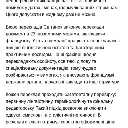
непрофільних виконавців часто стає причиною
помилок у датах, іменах, формулюваннях і термінах.
Цього допускати в жодному разі не можна!
Бюро перекладів Світанок виконує переклади
документів 23 іноземними мовами, включаючи
французьку. У штаті компанії працюють перекладачі з
вищою лінгвістичною освітою та багаторічним
практичним досвідом. Наші фахівці щодня
перекладають особисту, освітню, ділову та
спеціалізовану документацію, тому чудово
розбираються у вимогах, які висувають французькі
державні органи, навчальні заклади та інші структури.
Кожен переклад проходить багатоетапну перевірку:
первинну лінгвістичну, термінологічну та фінальну
редакторську. Такий підхід дозволяє виключити
одруки, смислові та стилістичні неточності. В
результаті клієнт отримує коректно оформлені цінні