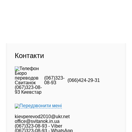
Фото старого офісу (новий - навпроти)
Адреса:
01001, Київ Хрещатик, 46
Контакти
(067)323-
(066)424-29-31
08-93
Передзвонити мені
kievperevod2010@ukr.net
office@svitanok.in.ua
(067)323-08-93 - Viber
(067)323-08-93 - WhatsApp